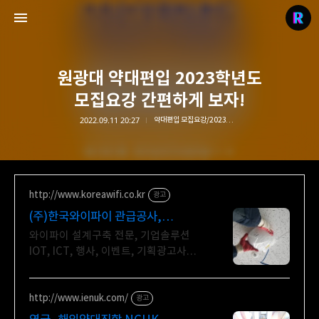
원광대 약대편입 2023학년도
모집요강 간편하게 보자!
2022.09.11 20:27
약대편입 모집요강/2023학년도 약대 모집요강
리치의 편입컨설팅
stylerich.co.kr
http://www.koreawifi.co.kr
광고
(주)한국와이파이 관급공사,
건설공사 가능
와이파이 설계구축 전문, 기업솔루션
IOT, ICT, 행사, 이벤트, 기획광고사례
나라장터 입찰 가능 기업, 성공사업의
지름길 와이파이 프리존 구축. 견적문의
http://www.ienuk.com/
광고