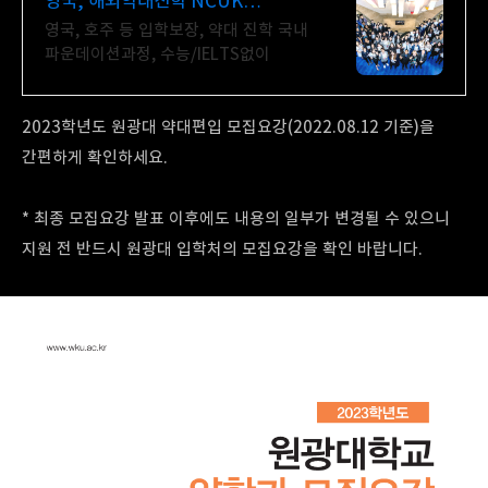
영국, 해외약대진학 NCUK
해외대학과정1위 /신입생모집
영국, 호주 등 입학보장, 약대 진학 국내
파운데이션과정, 수능/IELTS없이
2023학년도 원광대 약대편입 모집요강(2022.08.12 기준)을
간편하게 확인하세요.
* 최종 모집요강 발표 이후에도 내용의 일부가 변경될 수 있으니
지원 전 반드시 원광대 입학처의 모집요강을 확인 바랍니다.