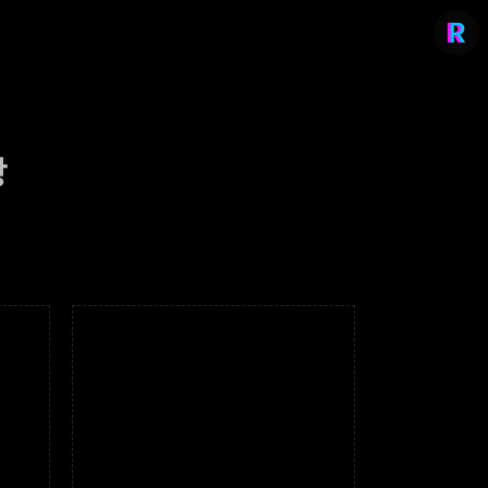
항
리치의 편입컨설팅
stylerich.co.kr