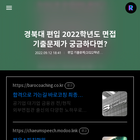
경북대 편입 2022학년도 면접
기출문제가 궁금하다면?
2022.09.12 18:41
편입 기출문제/2022학년도 기출문제
리치의 편입컨설팅
stylerich.co.kr
https://barocoaching.co.kr
광고
합격으로 가는길 바로코칭 최종
합격으로 가는 지름길!
공기업 대기업 금융권 전/현직
외부면접관 출신의 다양한 노하우로
합격 솔루션 제공 면접에서 놓치지
말아야 할 핵심 포인트와 최신 트렌드
면접 코칭! 먼저 알아보세요
https://chaeumspeech.modoo.link
광고