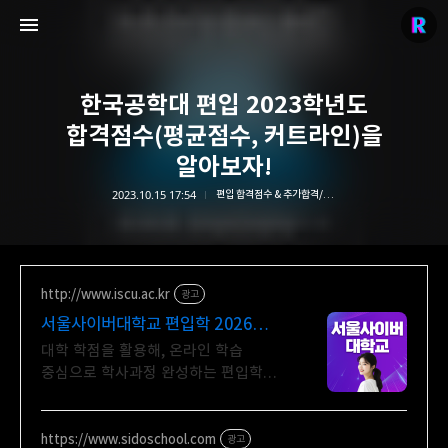
한국공학대 편입 2023학년도
합격점수(평균점수, 커트라인)을
알아보자!
2023.10.15 17:54
편입 합격점수 & 추가합격/2023학년도 합격점수 & 추가합격
리치의 편입컨설팅
stylerich.co.kr
http://www.iscu.ac.kr
광고
서울사이버대학교 편입학 2026
가을학기 신편입생
대학 학점을 활용해, 온라인 학습
중심으로 학사과정 완성하는 편입학
사이버대 최다모집 49개 학과(전공)
https://www.sidoschool.com
광고