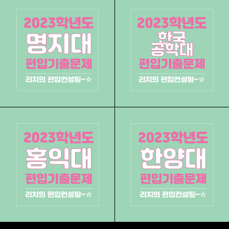
리치의 편입컨설팅
모집요강,경쟁률,합격점수,추가합격 등 편입정보 제공
구독하기
카카오톡
라인
트위터
구독하기
카카오스토리
밴드
네이버 블로그
Pocke